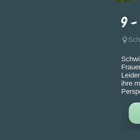
9 -
Sch
Schwi
Fraue
Leiden
ihre m
Persp