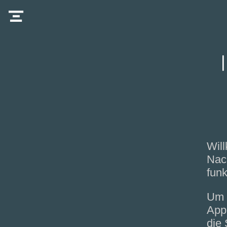
Wil
Nach
funk
Um d
App
die 